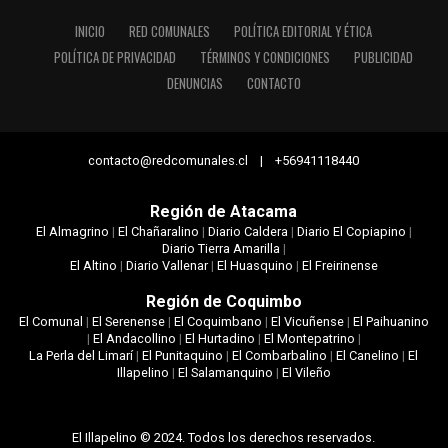
INICIO
RED COMUNALES
POLÍTICA EDITORIAL Y ÉTICA
POLÍTICA DE PRIVACIDAD
TÉRMINOS Y CONDICIONES
PUBLICIDAD
DENUNCIAS
CONTACTO
contacto@redcomunales.cl | +56941118440
Región de Atacama
El Almagrino
|
El Chañaralino
|
Diario Caldera
|
Diario El Copiapino
|
Diario Tierra Amarilla
|
El Altino
|
Diario Vallenar
|
El Huasquino
|
El Freirinense
Región de Coquimbo
El Comunal
|
El Serenense
|
El Coquimbano
|
El Vicuñense
|
El Paihuanino
|
El Andacollino
|
El Hurtadino
|
El Montepatrino
|
La Perla del Limarí
|
El Punitaquino
|
El Combarbalino
|
El Canelino
|
El
Illapelino
|
El Salamanquino
|
El Vileño
El Illapelino © 2024. Todos los derechos reservados.