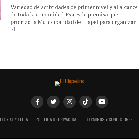
Variedad de actividades de primer nivel y al alcance
de toda la comunidad. Esa es la premisa que
priorizó la Municipalidad de Illapel para organizar
el...
ITORIAL Y ÉTICA
POLÍTICA DE PRIVACIDAD
TÉRMINOS Y CONDICIONES