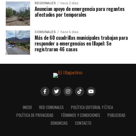
REGIONALES
hace 2 días
Anuncian apoyo de emergencia para regantes
afectados por temporales
COMUNALES
hace 6 días
Más de 60 cuadrillas municipales trabajan para
responder a emergencias en Illapel: Se
registraron 46 casos
INICIO
RED COMUNALES
POLÍTICA EDITORIAL Y ÉTICA
POLÍTICA DE PRIVACIDAD
TÉRMINOS Y CONDICIONES
PUBLICIDAD
DENUNCIAS
CONTACTO