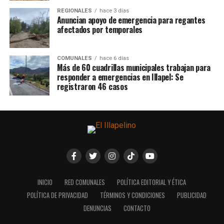
REGIONALES
hace 3 días
Anuncian apoyo de emergencia para regantes
afectados por temporales
COMUNALES
hace 6 días
Más de 60 cuadrillas municipales trabajan para
responder a emergencias en Illapel: Se
registraron 46 casos
INICIO
RED COMUNALES
POLÍTICA EDITORIAL Y ÉTICA
POLÍTICA DE PRIVACIDAD
TÉRMINOS Y CONDICIONES
PUBLICIDAD
DENUNCIAS
CONTACTO