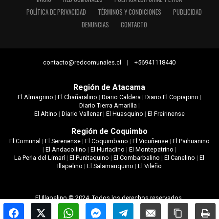
POLÍTICA DE PRIVACIDAD
TÉRMINOS Y CONDICIONES
PUBLICIDAD
DENUNCIAS
CONTACTO
contacto@redcomunales.cl | +56941118440
Región de Atacama
El Almagrino
|
El Chañaralino
|
Diario Caldera
|
Diario El Copiapino
|
Diario Tierra Amarilla
|
El Altino
|
Diario Vallenar
|
El Huasquino
|
El Freirinense
Región de Coquimbo
El Comunal
|
El Serenense
|
El Coquimbano
|
El Vicuñense
|
El Paihuanino
|
El Andacollino
|
El Hurtadino
|
El Montepatrino
|
La Perla del Limarí
|
El Punitaquino
|
El Combarbalino
|
El Canelino
|
El
Illapelino
|
El Salamanquino
|
El Vileño
El Illapelino © 2024. Todos los derechos reservados.