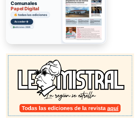
Comunales
Papel Digital
todas las ediciones
→
Acceder
ediciones 2026