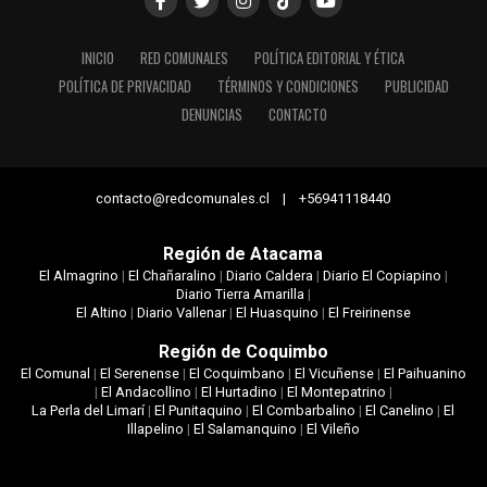
INICIO
RED COMUNALES
POLÍTICA EDITORIAL Y ÉTICA
POLÍTICA DE PRIVACIDAD
TÉRMINOS Y CONDICIONES
PUBLICIDAD
DENUNCIAS
CONTACTO
contacto@redcomunales.cl | +56941118440
Región de Atacama
El Almagrino
|
El Chañaralino
|
Diario Caldera
|
Diario El Copiapino
|
Diario Tierra Amarilla
|
El Altino
|
Diario Vallenar
|
El Huasquino
|
El Freirinense
Región de Coquimbo
El Comunal
|
El Serenense
|
El Coquimbano
|
El Vicuñense
|
El Paihuanino
|
El Andacollino
|
El Hurtadino
|
El Montepatrino
|
La Perla del Limarí
|
El Punitaquino
|
El Combarbalino
|
El Canelino
|
El
Illapelino
|
El Salamanquino
|
El Vileño