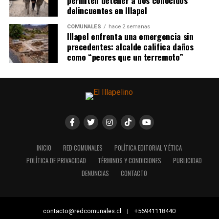
permiten detener a dos conocidos
delincuentes en Illapel
COMUNALES
hace 2 semanas
Illapel enfrenta una emergencia sin
precedentes: alcalde califica daños
como “peores que un terremoto”
INICIO
RED COMUNALES
POLÍTICA EDITORIAL Y ÉTICA
POLÍTICA DE PRIVACIDAD
TÉRMINOS Y CONDICIONES
PUBLICIDAD
DENUNCIAS
CONTACTO
contacto@redcomunales.cl | +56941118440