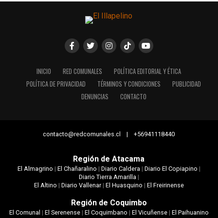
INICIO
RED COMUNALES
POLÍTICA EDITORIAL Y ÉTICA
POLÍTICA DE PRIVACIDAD
TÉRMINOS Y CONDICIONES
PUBLICIDAD
DENUNCIAS
CONTACTO
contacto@redcomunales.cl | +56941118440
Región de Atacama
El Almagrino
|
El Chañaralino
|
Diario Caldera
|
Diario El Copiapino
|
Diario Tierra Amarilla
|
El Altino
|
Diario Vallenar
|
El Huasquino
|
El Freirinense
Región de Coquimbo
El Comunal
|
El Serenense
|
El Coquimbano
|
El Vicuñense
|
El Paihuanino