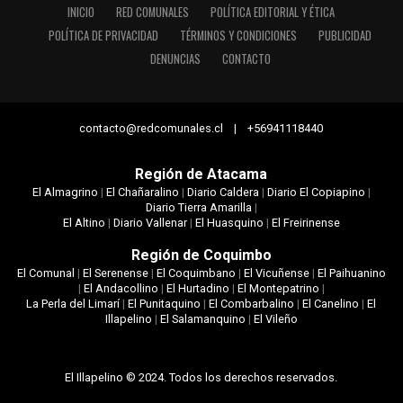
INICIO
RED COMUNALES
POLÍTICA EDITORIAL Y ÉTICA
POLÍTICA DE PRIVACIDAD
TÉRMINOS Y CONDICIONES
PUBLICIDAD
DENUNCIAS
CONTACTO
contacto@redcomunales.cl | +56941118440
Región de Atacama
El Almagrino
|
El Chañaralino
|
Diario Caldera
|
Diario El Copiapino
|
Diario Tierra Amarilla
|
El Altino
|
Diario Vallenar
|
El Huasquino
|
El Freirinense
Región de Coquimbo
El Comunal
|
El Serenense
|
El Coquimbano
|
El Vicuñense
|
El Paihuanino
|
El Andacollino
|
El Hurtadino
|
El Montepatrino
|
La Perla del Limarí
|
El Punitaquino
|
El Combarbalino
|
El Canelino
|
El
Illapelino
|
El Salamanquino
|
El Vileño
El Illapelino © 2024. Todos los derechos reservados.