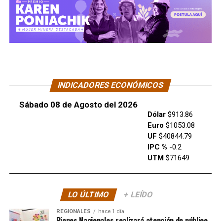
INDICADORES ECONÓMICOS
Sábado 08 de Agosto del 2026
Dólar
$913.86
Euro
$1053.08
UF
$40844.79
IPC %
-0.2
UTM
$71649
LO ÚLTIMO
+ LEÍDO
REGIONALES
hace 1 día
Bienes Nacionales realizará atención de público